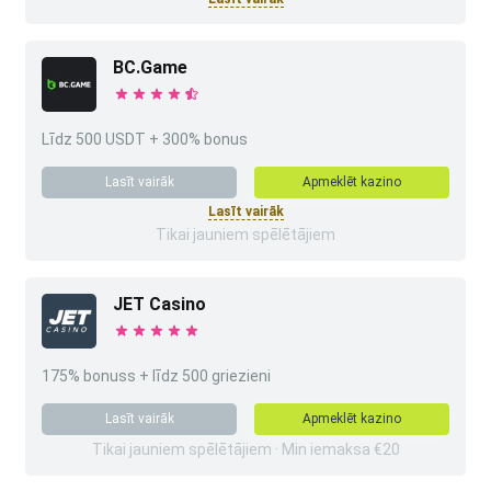
BC.Game
Līdz 500 USDT + 300% bonus
Lasīt vairāk
Apmeklēt kazino
Lasīt vairāk
Tikai jauniem spēlētājiem
JET Casino
175% bonuss + līdz 500 griezieni
Lasīt vairāk
Apmeklēt kazino
Tikai jauniem spēlētājiem · Min iemaksa €20