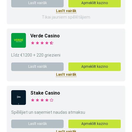
Lasīt vairāk
Apmeklēt kazino
Lasīt vairāk
Tikai jauniem spēlētājiem
Verde Casino
Līdz €1200 + 220 griezieni
Lasīt vairāk
Apmeklēt kazino
Lasīt vairāk
Stake Casino
Spēlējiet un saņemiet naudas atmaksu
Lasīt vairāk
Apmeklēt kazino
Lasīt vairāk