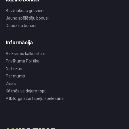
Bezmaksas griezieni
Jauno spēlētāju bonusi
Depozīta bonusi
Informācija
Veiksmēs kalkulators
Privātuma Politika
Noteikumi
Par mums
Ziņas
Kā mēs veidojam topu
Atbildīga azartspēļu spēlēšana