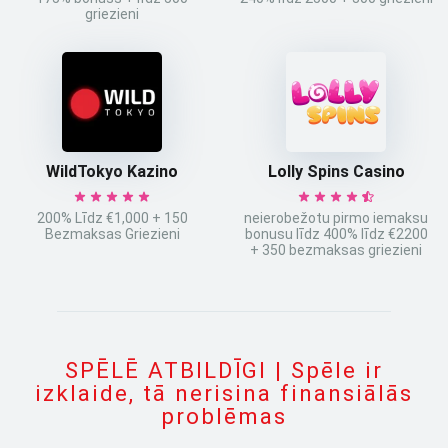
griezieni
WildTokyo Kazino
Lolly Spins Casino
200% Līdz €1,000 + 150
neierobežotu pirmo iemaksu
Bezmaksas Griezieni
bonusu līdz 400% līdz €2200
+ 350 bezmaksas griezieni
SPĒLĒ ATBILDĪGI | Spēle ir
izklaide, tā nerisina finansiālās
problēmas