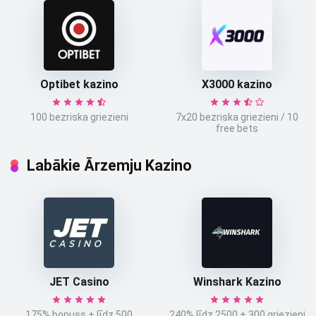
Optibet kazino
X3000 kazino
100 bezriska griezieni
7x20 bezriska griezieni / 10
free bets
Labākie Ārzemju Kazino
JET Casino
Winshark Kazino
175% bonuss + līdz 500
240% līdz 2500 + 300 griezieni