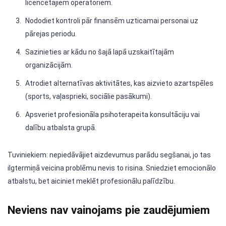
licencētajiem operatoriem.
Nododiet kontroli pār finansēm uzticamai personai uz
pārejas periodu.
Sazinieties ar kādu no šajā lapā uzskaitītajām
organizācijām.
Atrodiet alternatīvas aktivitātes, kas aizvieto azartspēles
(sports, vaļasprieki, sociālie pasākumi).
Apsveriet profesionāla psihoterapeita konsultāciju vai
dalību atbalsta grupā.
Tuviniekiem: nepiedāvājiet aizdevumus parādu segšanai, jo tas
ilgtermiņā veicina problēmu nevis to risina. Sniedziet emocionālo
atbalstu, bet aiciniet meklēt profesionālu palīdzību.
Neviens nav vainojams pie zaudējumiem