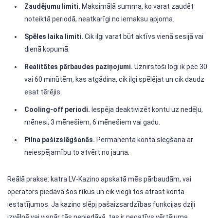
Zaudējumu limiti.
Maksimālā summa, ko varat zaudēt
noteiktā periodā, neatkarīgi no iemaksu apjoma.
Spēles laika limiti.
Cik ilgi varat būt aktīvs vienā sesijā vai
dienā kopumā.
Realitātes pārbaudes paziņojumi.
Uznirstoši logi ik pēc 30
vai 60 minūtēm, kas atgādina, cik ilgi spēlējat un cik daudz
esat tērējis.
Cooling-off periodi.
Iespēja deaktivizēt kontu uz nedēļu,
mēnesi, 3 mēnešiem, 6 mēnešiem vai gadu.
Pilna pašizslēgšanās.
Permanenta konta slēgšana ar
neiespējamību to atvērt no jauna.
Reālā prakse: katra LV-Kazino apskatā mēs pārbaudām, vai
operators piedāvā šos rīkus un cik viegli tos atrast konta
iestatījumos. Ja kazino slēpj pašaizsardzības funkcijas dziļi
izvēlnē vai vispār tās nepiedāvā, tas ir negatīvs vērtējuma