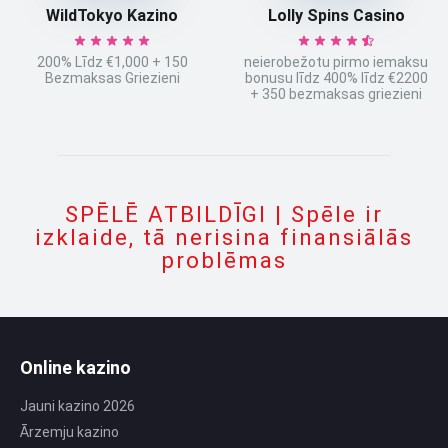
WildTokyo Kazino
Lolly Spins Casino
200% Līdz €1,000 + 150
neierobežotu pirmo iemaksu
Bezmaksas Griezieni
bonusu līdz 400% līdz €2200
+ 350 bezmaksas griezieni
SPĒLĒ ATBILDĪGI | Spēle ir
izklaide, tā nerisina finansiālās
problēmas
Online kazino
Jauni kazino 2026
Ārzemju kazino