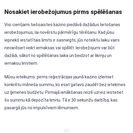
Nosakiet ierobežojumus pirms spēlēšanas
Visi cienījami tiešsaistes kazino piedāvā dažādus lietošanas
ierobežojumus, lai novērstu pārmērīgu tērēšanu. Kad jūsu
iepriekš iestatītais limits ir sasniegts, jūs noteiktu laiku vairs
nevarēsiet veikt iemaksas vai spēlēt. Ierobežojumi var būt
dažādi, sākot no spēlēšanas laika un beidzot ar likmju un
iemaksu limitiem.
Mūsu ieteikums: pirms reģistrācijas jaunā kazino izlemiet
konkrētu mēneša summu, ko esat gatavs zaudēt bez ietekmes
uz ģimenes budžetu. Pirmajā ienākšanas reizē uzreiz iestatiet
šo summu kā depozīta limitu. Tā ir 30 sekunžu darbība, kas
pasargā jūs no impulsīviem lēmumiem.