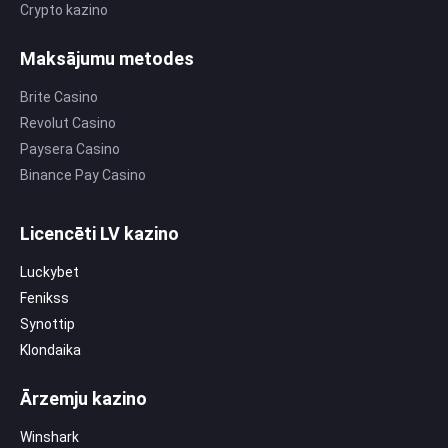
Crypto kazino
Maksājumu metodes
Brite Casino
Revolut Casino
Paysera Casino
Binance Pay Casino
Licencēti LV kazino
Luckybet
Fenikss
Synottip
Klondaika
Ārzemju kazino
Winshark