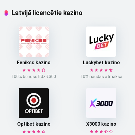
Latvijā licencētie kazino
Fenikss kazino
Luckybet kazino
100% bonuss līdz €300
10% naudas atmaksa
Optibet kazino
X3000 kazino