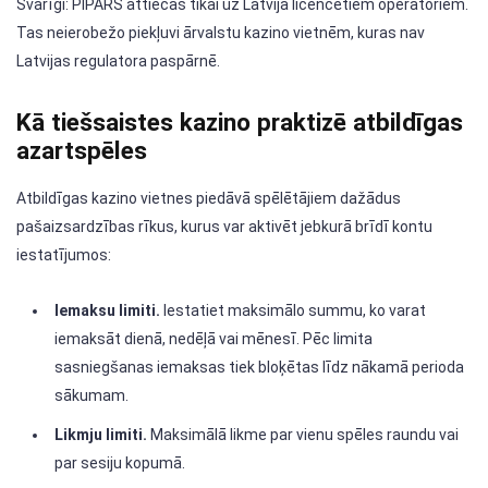
Svarīgi: PIPARS attiecas tikai uz Latvijā licencētiem operatoriem.
Tas neierobežo piekļuvi ārvalstu kazino vietnēm, kuras nav
Latvijas regulatora paspārnē.
Kā tiešsaistes kazino praktizē atbildīgas
azartspēles
Atbildīgas kazino vietnes piedāvā spēlētājiem dažādus
pašaizsardzības rīkus, kurus var aktivēt jebkurā brīdī kontu
iestatījumos:
Iemaksu limiti.
Iestatiet maksimālo summu, ko varat
iemaksāt dienā, nedēļā vai mēnesī. Pēc limita
sasniegšanas iemaksas tiek bloķētas līdz nākamā perioda
sākumam.
Likmju limiti.
Maksimālā likme par vienu spēles raundu vai
par sesiju kopumā.