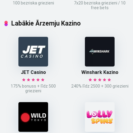
100 bezriska griezieni
7x20 bezriska griezieni / 10
free bets
Labākie Ārzemju Kazino
JET Casino
Winshark Kazino
175% bonuss + līdz 500
240% līdz 2500 + 300 griezieni
griezieni