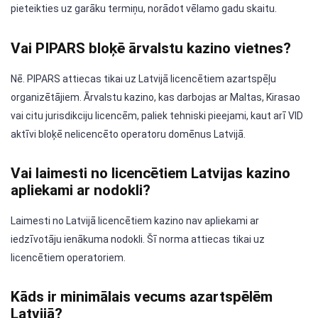
pieteikties uz garāku termiņu, norādot vēlamo gadu skaitu.
Vai PIPARS bloķē ārvalstu kazino vietnes?
Nē. PIPARS attiecas tikai uz Latvijā licencētiem azartspēļu
organizētājiem. Ārvalstu kazino, kas darbojas ar Maltas, Kirasao
vai citu jurisdikciju licencēm, paliek tehniski pieejami, kaut arī VID
aktīvi bloķē nelicencēto operatoru domēnus Latvijā.
Vai laimesti no licencētiem Latvijas kazino
apliekami ar nodokli?
Laimesti no Latvijā licencētiem kazino nav apliekami ar
iedzīvotāju ienākuma nodokli. Šī norma attiecas tikai uz
licencētiem operatoriem.
Kāds ir minimālais vecums azartspēlēm
Latvijā?