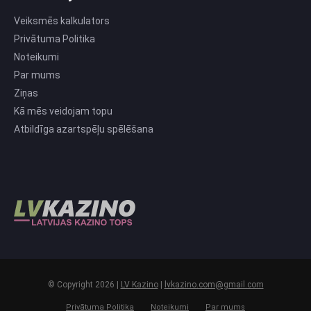
Veiksmēs kalkulators
Privātuma Politika
Noteikumi
Par mums
Ziņas
Kā mēs veidojam topu
Atbildīga azartspēļu spēlēšana
© Copyright 2026 |
LV Kazino
|
lvkazino.com@gmail.com
Privātuma Politika
Noteikumi
Par mums