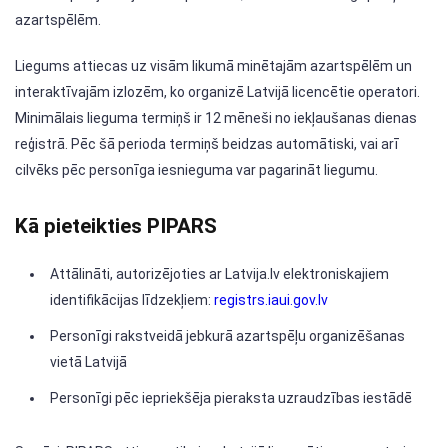
azartspēlēm.
Liegums attiecas uz visām likumā minētajām azartspēlēm un
interaktīvajām izlozēm, ko organizē Latvijā licencētie operatori.
Minimālais lieguma termiņš ir 12 mēneši no iekļaušanas dienas
reģistrā. Pēc šā perioda termiņš beidzas automātiski, vai arī
cilvēks pēc personīga iesnieguma var pagarināt liegumu.
Kā pieteikties PIPARS
Attālināti, autorizējoties ar Latvija.lv elektroniskajiem
identifikācijas līdzekļiem:
registrs.iaui.gov.lv
Personīgi rakstveidā jebkurā azartspēļu organizēšanas
vietā Latvijā
Personīgi pēc iepriekšēja pieraksta uzraudzības iestādē