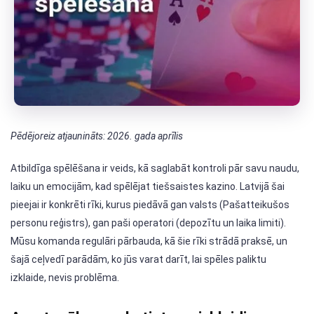
Pēdējoreiz atjaunināts: 2026. gada aprīlis
Atbildīga spēlēšana ir veids, kā saglabāt kontroli pār savu naudu,
laiku un emocijām, kad spēlējat tiešsaistes kazino. Latvijā šai
pieejai ir konkrēti rīki, kurus piedāvā gan valsts (Pašatteikušos
personu reģistrs), gan paši operatori (depozītu un laika limiti).
Mūsu komanda regulāri pārbauda, kā šie rīki strādā praksē, un
šajā ceļvedī parādām, ko jūs varat darīt, lai spēles paliktu
izklaide, nevis problēma.