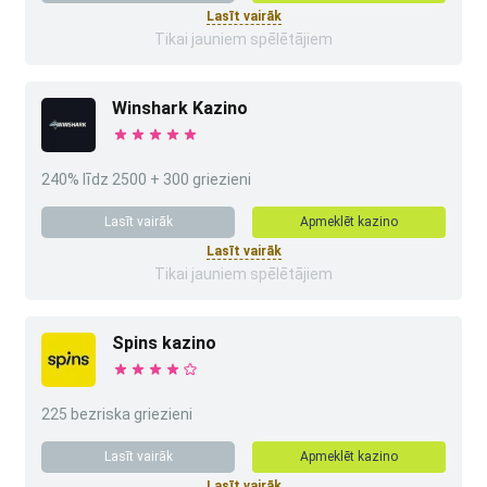
Lasīt vairāk
Tikai jauniem spēlētājiem
Winshark Kazino
240% līdz 2500 + 300 griezieni
Lasīt vairāk
Apmeklēt kazino
Lasīt vairāk
Tikai jauniem spēlētājiem
Spins kazino
225 bezriska griezieni
Lasīt vairāk
Apmeklēt kazino
Lasīt vairāk