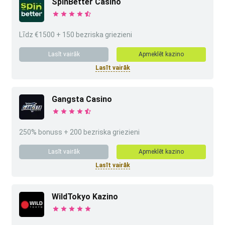
SpinBetter Casino
Līdz €1500 + 150 bezriska griezieni
Lasīt vairāk
Apmeklēt kazino
Lasīt vairāk
Gangsta Casino
250% bonuss + 200 bezriska griezieni
Lasīt vairāk
Apmeklēt kazino
Lasīt vairāk
WildTokyo Kazino