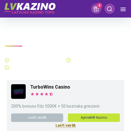
4
LV Kazino
»
4ThePlayer
4ThePlayer izstrādātājs
Ekspertu pārbaudīti
Atjaunots:
08/2026
Komisijas un metodoloģija
TurboWins Casino
200% bonuss līdz 5000€ + 50 bezriska griezieni
Lasīt vairāk
Apmeklēt kazino
Lasīt vairāk