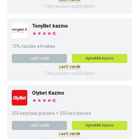
Tikai jauniem spēlētājiem
TonyBet kazino
15% naudas atmaksa
Lasīt vairāk
Apmeklēt kazino
Lasīt vairāk
Tikai jauniem spēlētājiem
Olybet Kazino
250 bezriska griezieni + 250 eiro bonuss
Lasīt vairāk
Apmeklēt kazino
Lasīt vairāk