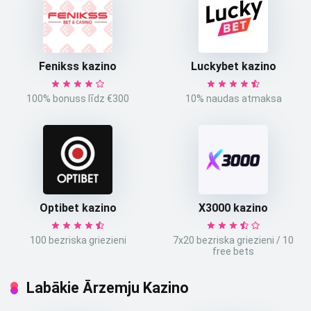
Fenikss kazino
Luckybet kazino
100% bonuss līdz €300
10% naudas atmaksa
Optibet kazino
X3000 kazino
100 bezriska griezieni
7x20 bezriska griezieni / 10
free bets
Labākie Ārzemju Kazino