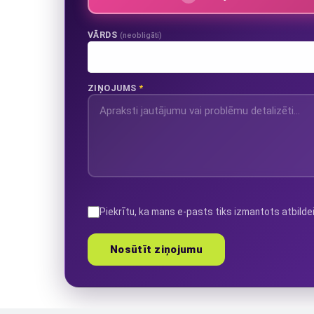
VĀRDS
(neobligāti)
ZIŅOJUMS
*
Piekrītu, ka mans e-pasts tiks izmantots atbildei
Nosūtīt ziņojumu