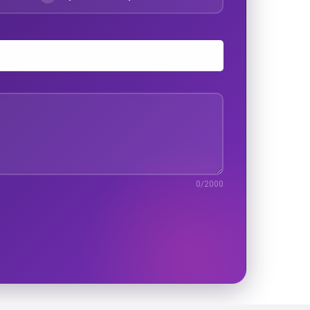
0
/2000