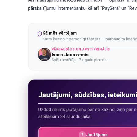
pārskaitījumu, internetbanku, kā arī “PaySera” un “Rev
Kā mēs vērtējam
Katrs kazino ir personīgi testēts — pārbaudīta licen
PĀRBAUDĪJIS UN APSTIPRINĀJIS
Ivars Jaunzemis
Spēļu testētājs · 7+ gadu pieredze
Jautājumi, sūdzības, ieteikum
Uzdod mums jautājumu par šo kazino, ziņo par ne
atbildēsim 24 stundu laikā.
Jautājums
?