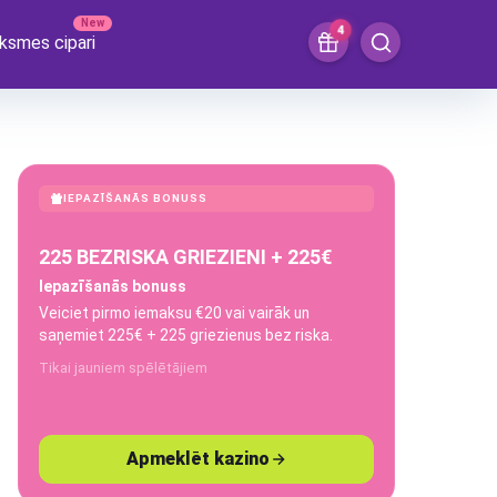
4
ksmes cipari​
IEPAZĪŠANĀS BONUSS
225 BEZRISKA GRIEZIENI + 225€
Iepazīšanās bonuss
Veiciet pirmo iemaksu €20 vai vairāk un
saņemiet 225€ + 225 griezienus bez riska.
Tikai jauniem spēlētājiem
Apmeklēt kazino