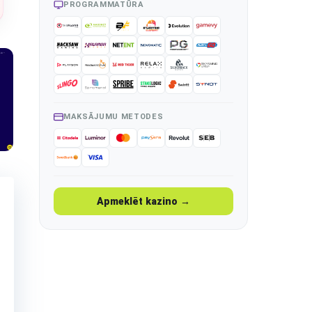
PROGRAMMATŪRA
MAKSĀJUMU METODES
Apmeklēt kazino →