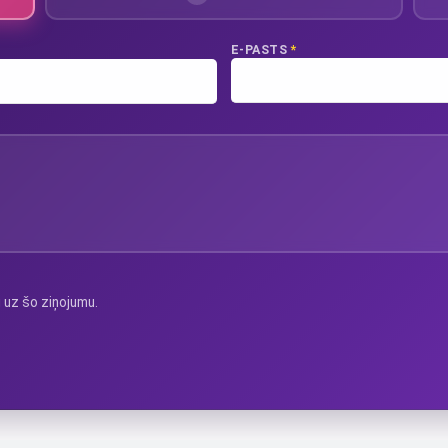
E-PASTS
*
 uz šo ziņojumu.