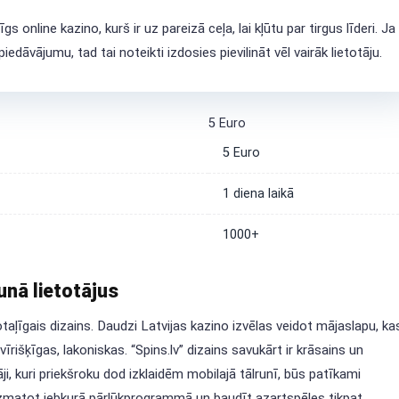
 online kazino, kurš ir uz pareizā ceļa, lai kļūtu par tirgus līderi. Ja
dāvājumu, tad tai noteikti izdosies pievilināt vēl vairāk lietotāju.
5 Euro
5 Euro
1 diena laikā
1000+
unā lietotājus
taļīgais dizains. Daudzi Latvijas kazino izvēlas veidot mājaslapu, ka
vīrišķīgas, lakoniskas. “Spins.lv” dizains savukārt ir krāsains un
ji, kuri priekšroku dod izklaidēm mobilajā tālrunī, būs patīkami
r izmatot jebkurā pārlūkprogrammā un baudīt azartspēles tikpat