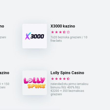
ino
X3000 kazino
zieni
7x20 bezriska griezieni / 10
free bets
azino
Lolly Spins Casino
0 + 150
neierobežotu pirmo iemaksu
ieni
bonusu līdz 400% līdz
€2200 + 350 bezmaksas
griezieni