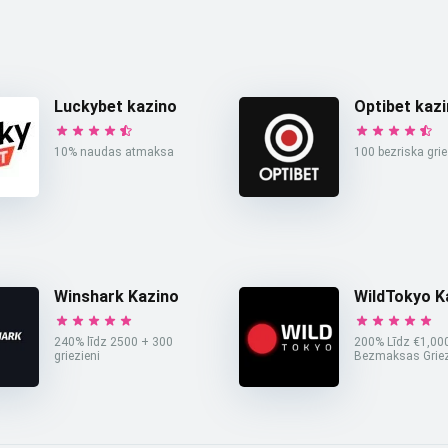
Luckybet kazino
Optibet kaz
10% naudas atmaksa
100 bezriska grie
Winshark Kazino
WildTokyo K
240% līdz 2500 + 300
200% Līdz €1,00
griezieni
Bezmaksas Griez