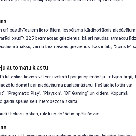
ins
an arī pastāvīgajiem lietotājiem. Iespējams kārdinošākais piedāvājums
 varēsi baudīt 225 bezmaksas griezienus, kā arī naudas atmaksu līd
audas atmaksu, vai nu bezmaksas griezienus. Kas ir labi, “Spins.lv” 
pēļu automātu klāstu
 Tā kā online kazino vēl var uzskatīt par jaunpienācēju Latvijas tirgū, 
vajadzētu domāt par piedāvājuma paplašināšanu. Pašlaik lietotāji var
ot”, “Pragmatic Play”, “Playson”, “BF Gaming” un citiem. Kopumā
o galda spēles šeit ir ierobežotā skaitā.
audīt bakaru, pokeri, ruleti un dažādus spēļu šovus.
ino
iespējams veikt iemaksas un izmaksas ar maksājumu kartēm, bankas