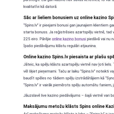
kvalitatīvi kā datorā.
Sāc ar lieliem bonusiem uz online kazino Sp
“Spins.lv” ir pieejami bonusi gan jaunajiem klientiem g
starta bonuss. Ja reģistrēsies azartspēļu vietnē, tad
225 eiro. Pārējie
online kazino bonusi
piedāvā vai nu n
īpašo piedāvājumu klāstu regulāri atjaunina.
Online kazino Spins.lv piesaista ar plašu s
Jāteic, ka spēļu klāsts azartspēļu vietnē nav ļoti liels.
vēl šķiet pieņemami. Taču ar laiku “Spins.lv” noteikti 
baudīt spēles no tādiem spēļu izstrādātājiem kā “Syn
“Spins.lv” ir vairāk piemērots spēļu automātu faniem, j
Jāuzslavē live kazino piedāvājums – šajā vietnē vari b
Maksājumu metožu klāsts Spins online Kaz
Arī maksājuma metožu klāsts ir labs – “Spins.lv” ir 