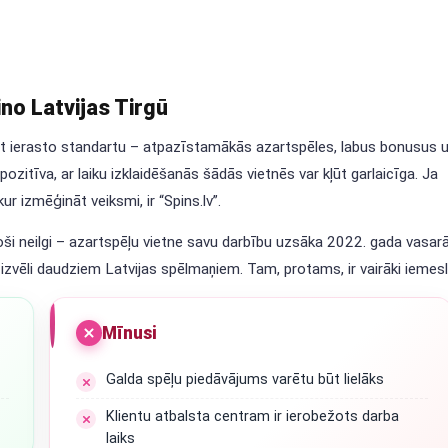
no Latvijas Tirgū
dīt ierasto standartu – atpazīstamākās azartspēles, labus bonusus 
r pozitīva, ar laiku izklaidēšanās šādās vietnēs var kļūt garlaicīga. Ja
ur izmēģināt veiksmi, ir “Spins.lv”.
noši neilgi – azartspēļu vietne savu darbību uzsāka 2022. gada vasarā
u izvēli daudziem Latvijas spēlmaņiem. Tam, protams, ir vairāki iemesli
Mīnusi
Galda spēļu piedāvājums varētu būt lielāks
Klientu atbalsta centram ir ierobežots darba
laiks