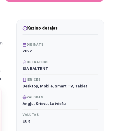
Kazino detaļas
un
DIBINĀTS
2022
OPERATORS
SIA BALTENT
.
.
IERĪCES
Desktop, Mobile, Smart TV, Tablet
VALODAS
Angļu, Krievu, Latviešu
VALŪTAS
EUR