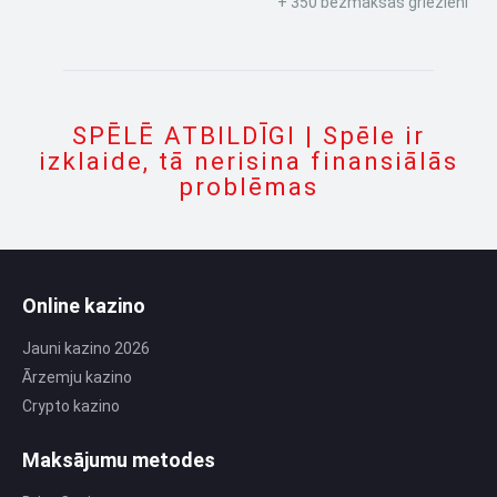
+ 350 bezmaksas griezieni
SPĒLĒ ATBILDĪGI | Spēle ir
izklaide, tā nerisina finansiālās
problēmas
Online kazino
Jauni kazino 2026
Ārzemju kazino
Crypto kazino
Maksājumu metodes