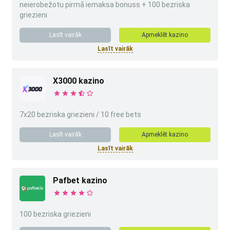
neierobežotu pirmā iemaksa bonuss + 100 bezriska
griezieni
Lasīt vairāk
Apmeklēt kazino
Lasīt vairāk
X3000 kazino
7x20 bezriska griezieni / 10 free bets
Lasīt vairāk
Apmeklēt kazino
Lasīt vairāk
Pafbet kazino
100 bezriska griezieni