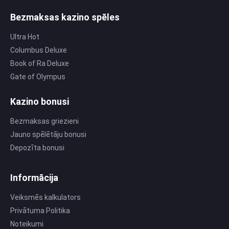
Bezmaksas kazino spēles
Ultra Hot
Columbus Deluxe
Book of Ra Deluxe
Gate of Olympus
Kazino bonusi
Bezmaksas griezieni
Jauno spēlētāju bonusi
Depozīta bonusi
Informācija
Veiksmēs kalkulators
Privātuma Politika
Noteikumi