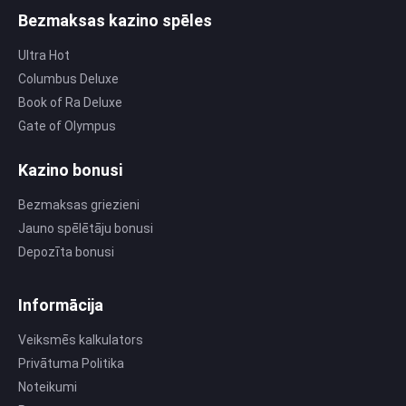
Bezmaksas kazino spēles
Ultra Hot
Columbus Deluxe
Book of Ra Deluxe
Gate of Olympus
Kazino bonusi
Bezmaksas griezieni
Jauno spēlētāju bonusi
Depozīta bonusi
Informācija
Veiksmēs kalkulators
Privātuma Politika
Noteikumi