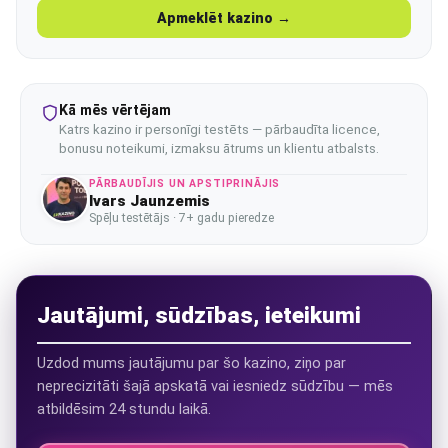
Apmeklēt kazino →
Kā mēs vērtējam
Katrs kazino ir personīgi testēts — pārbaudīta licence,
bonusu noteikumi, izmaksu ātrums un klientu atbalsts.
PĀRBAUDĪJIS UN APSTIPRINĀJIS
Ivars Jaunzemis
Spēļu testētājs · 7+ gadu pieredze
Jautājumi, sūdzības, ieteikumi
Uzdod mums jautājumu par šo kazino, ziņo par
neprecizitāti šajā apskatā vai iesniedz sūdzību — mēs
atbildēsim 24 stundu laikā.