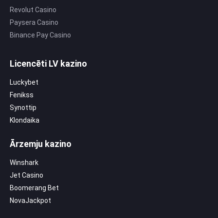
Revolut Casino
Paysera Casino
Binance Pay Casino
Licencēti LV kazino
Luckybet
Fenikss
Synottip
Klondaika
Ārzemju kazino
Winshark
Jet Casino
Boomerang Bet
NovaJackpot