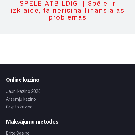
SPĒLĒ ATBILDĪGI | Spēle ir
izklaide, tā nerisina finansiālās
problēmas
Online kazino
Jauni kazino 2026
Ārzemju kazino
Crypto kazino
Maksājumu metodes
Brite Casino