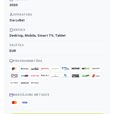
2020
OPERATORS
Sia LvBet
IERĪCES
Desktop, Mobile, Smart TV, Tablet
VALŪTAS
EUR
PROGRAMMATŪRA
MAKSĀJUMU METODES