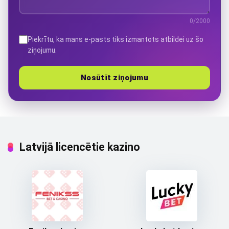
0
/2000
Piekrītu, ka mans e-pasts tiks izmantots atbildei uz šo
ziņojumu.
Nosūtīt ziņojumu
Latvijā licencētie kazino