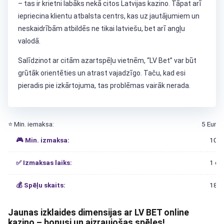
– tas ir krietni labāks nekā citos Latvijas kazino. Tāpat arī
iepriecina klientu atbalsta centrs, kas uz jautājumiem un
neskaidrībām atbildēs ne tikai latviešu, bet arī angļu
valodā.
Salīdzinot ar citām azartspēļu vietnēm, “LV Bet” var būt
grūtāk orientēties un atrast vajadzīgo. Taču, kad esi
pieradis pie izkārtojuma, tas problēmas vairāk nerada.
⭐ Min. iemaksa:
5 Euro
🎮 Min. izmaksa:
10 E
✅ Izmaksas laiks:
1 die
💰 Spēļu skaits:
180
Jaunas izklaides dimensijas ar LV BET online
kazino – bonusi un aizraujošas spēles!