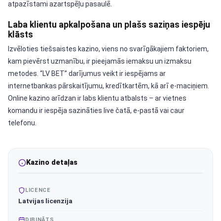
atpazīstami azartspēļu pasaulē.
Laba klientu apkalpošana un plašs saziņas iespēju
klāsts
Izvēloties tiešsaistes kazino, viens no svarīgākajiem faktoriem,
kam pievērst uzmanību, ir pieejamās iemaksu un izmaksu
metodes. “LV BET” darījumus veikt ir iespējams ar
internetbankas pārskaitījumu, kredītkartēm, kā arī e-maciņiem.
Online kazino arīdzan ir labs klientu atbalsts – ar vietnes
komandu ir iespēja sazināties live čatā, e-pastā vai caur
telefonu.
Kazino detaļas
LICENCE
Latvijas licenzija
DIBINĀTS