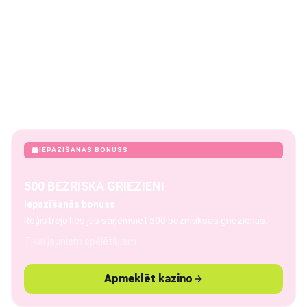
OPERATORS
Sia LvBet
IERĪCES
Desktop, Mobile, Smart TV, Tablet
PROGRAMMATŪRA
BF Games, Evolution, Fantasma Games, Gamevy +17
IEPAZĪŠANĀS BONUSS
500 BEZRISKA GRIEZIENI
Iepazīšanās bonuss
Reģistrējoties jūs saņemsiet 500 bezmaksas griezienus.
Tikai jauniem spēlētājiem
Apmeklēt kazino