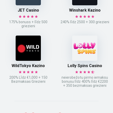
JET Casino
Winshark Kazino
175% bonuss + līdz 500
240% līdz 2500 + 300 griezieni
griezieni
WildTokyo Kazino
Lolly Spins Casino
200% Līdz €1,000 + 150
neierobežotu pirmo iemaksu
Bezmaksas Griezieni
bonusu līdz 400% līdz €2200
+ 350 bezmaksas griezieni