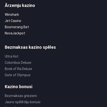
Ārzemju kazino
Winshark
Jet Casino
Boomerang Bet
NovaJackpot
Bezmaksas kazino spēles
Ultra Hot
Columbus Deluxe
Book of Ra Deluxe
Gate of Olympus
Kazino bonusi
Bezmaksas griezieni
Jauno spēlētāju bonusi