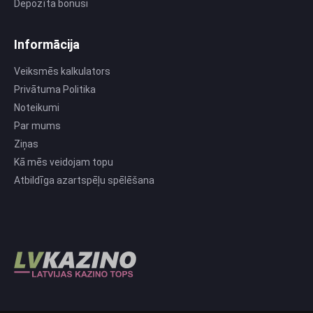
Depozīta bonusi
Informācija
Veiksmēs kalkulators
Privātuma Politika
Noteikumi
Par mums
Ziņas
Kā mēs veidojam topu
Atbildīga azartspēļu spēlēšana