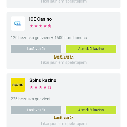
Tikai jauniem spēlētājiem
ICE Casino
120 bezriska griezieni + 1500 euro bonuss
Lasīt vairāk
Apmeklēt kazino
Lasīt vairāk
Tikai jauniem spēlētājiem
Spins kazino
225 bezriska griezieni
Lasīt vairāk
Apmeklēt kazino
Lasīt vairāk
Tikai jauniem spēlētājiem