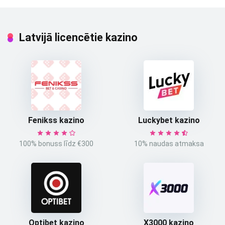
Latvijā licencētie kazino
Fenikss kazino
Luckybet kazino
100% bonuss līdz €300
10% naudas atmaksa
Optibet kazino
X3000 kazino