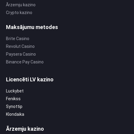
Ārzemju kazino
Crypto kazino
Maksājumu metodes
Brite Casino
Revolut Casino
Paysera Casino
Binance Pay Casino
Licencēti LV kazino
Luckybet
Fenikss
Synottip
Klondaika
Ārzemju kazino