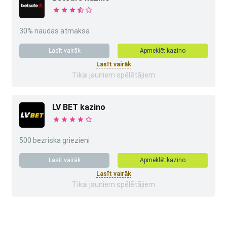
30% naudas atmaksa
Lasīt vairāk
Apmeklēt kazino
Lasīt vairāk
Tikai jauniem spēlētājiem
LV BET kazino
500 bezriska griezieni
Lasīt vairāk
Apmeklēt kazino
Lasīt vairāk
Tikai jauniem spēlētājiem