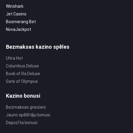
Winshark
Jet Casino
Boomerang Bet
NovaJackpot
Bezmaksas kazino spēles
Ultra Hot
Columbus Deluxe
Book of Ra Deluxe
Gate of Olympus
Kazino bonusi
Bezmaksas griezieni
Jauno spēlētāju bonusi
Depozīta bonusi