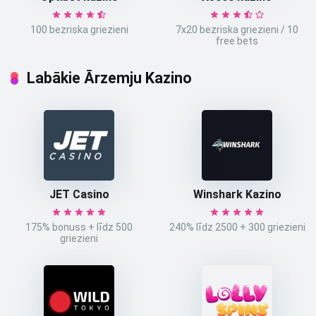
100 bezriska griezieni
7x20 bezriska griezieni / 10
free bets
Labākie Ārzemju Kazino
JET Casino
Winshark Kazino
175% bonuss + līdz 500
240% līdz 2500 + 300 griezieni
griezieni