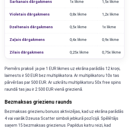
Sarkanais dārgakmens
1x likme
1,5x likme
Violetais dārgakmens
0,8x likme
1,2x likme
Dzeltenais dārgakmens
0,5x likme
1x likme
Zaļais dārgakmens
0,4x likme
0,9x likme
Zilais dārgakmens
0,25x likme
0,75x likme
Piemērs praksē: ja pie 1 EUR likmes uz ekrāna parādās 12 kroņi,
laimests ir 50 EUR bez multiplikatora. Ar multiplikatoru 10x tas
pārvēršas par 500 EUR. Ar uzkrātu multiplikatoru 50x free spins
raundā tas jau ir 2 500 EUR vienā griezienā.
Bezmaksas griezienu raunds
Bezmaksas griezienu bonuss aktivizējas, kad uz ekrāna parādās
4 vai vairāk Dzeusa Scatter simboli jebkurā pozīcijā. Spēlētājs
saņem 15 bezmaksas griezienus. Papildus katru reizi, kad