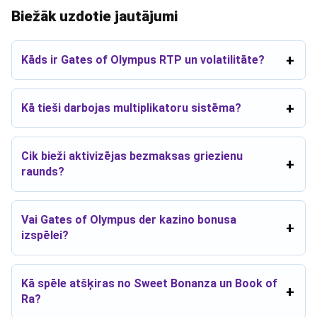
Biežāk uzdotie jautājumi
Kāds ir Gates of Olympus RTP un volatilitāte?
Kā tieši darbojas multiplikatoru sistēma?
Cik bieži aktivizējas bezmaksas griezienu
raunds?
Vai Gates of Olympus der kazino bonusa
izspēlei?
Kā spēle atšķiras no Sweet Bonanza un Book of
Ra?