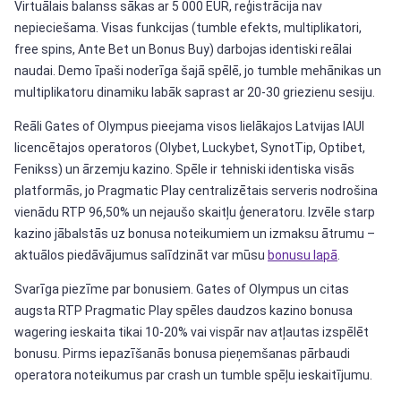
Virtuālais balanss sākas ar 5 000 EUR, reģistrācija nav
nepieciešama. Visas funkcijas (tumble efekts, multiplikatori,
free spins, Ante Bet un Bonus Buy) darbojas identiski reālai
naudai. Demo īpaši noderīga šajā spēlē, jo tumble mehānikas un
multiplikatoru dinamiku labāk saprast ar 20-30 griezienu sesiju.
Reāli Gates of Olympus pieejama visos lielākajos Latvijas IAUI
licencētajos operatoros (Olybet, Luckybet, SynotTip, Optibet,
Fenikss) un ārzemju kazino. Spēle ir tehniski identiska visās
platformās, jo Pragmatic Play centralizētais serveris nodrošina
vienādu RTP 96,50% un nejaušo skaitļu ģeneratoru. Izvēle starp
kazino jābalstās uz bonusa noteikumiem un izmaksu ātrumu –
aktuālos piedāvājumus salīdzināt var mūsu
bonusu lapā
.
Svarīga piezīme par bonusiem. Gates of Olympus un citas
augsta RTP Pragmatic Play spēles daudzos kazino bonusa
wagering ieskaita tikai 10-20% vai vispār nav atļautas izspēlēt
bonusu. Pirms iepazīšanās bonusa pieņemšanas pārbaudi
operatora noteikumus par crash un tumble spēļu ieskaitījumu.