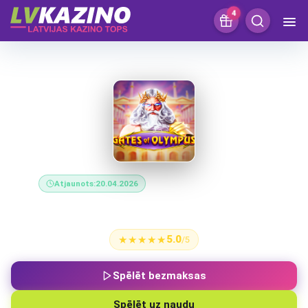
4
LV Kazino
›
Kazino spēles
›
Megaways
Atjaunots:
20.04.2026
Komisijas un metodoloģija
Gates of Olympus demo
5.0
★★★★★
/5
Spēlēt bezmaksas
Spēlēt uz naudu