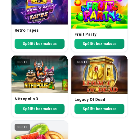
Retro Tapes
Fruit Party
Spēlēt bezmaksas
Spēlēt bezmaksas
SLOTI
SLOTI
Nitropolis 3
Legacy Of Dead
Spēlēt bezmaksas
Spēlēt bezmaksas
SLOTI