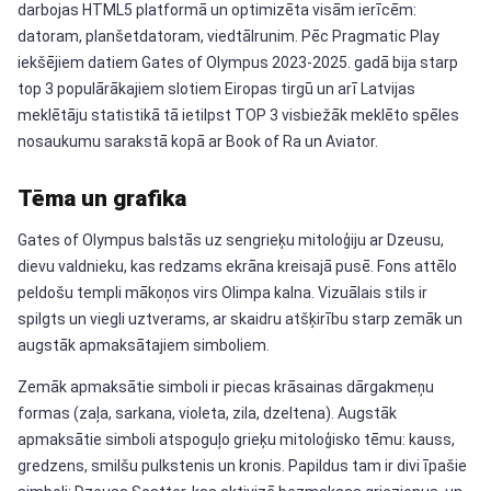
darbojas HTML5 platformā un optimizēta visām ierīcēm:
datoram, planšetdatoram, viedtālrunim. Pēc Pragmatic Play
iekšējiem datiem Gates of Olympus 2023-2025. gadā bija starp
top 3 populārākajiem slotiem Eiropas tirgū un arī Latvijas
meklētāju statistikā tā ietilpst TOP 3 visbiežāk meklēto spēles
nosaukumu sarakstā kopā ar Book of Ra un Aviator.
Tēma un grafika
Gates of Olympus balstās uz sengrieķu mitoloģiju ar Dzeusu,
dievu valdnieku, kas redzams ekrāna kreisajā pusē. Fons attēlo
peldošu templi mākoņos virs Olimpa kalna. Vizuālais stils ir
spilgts un viegli uztverams, ar skaidru atšķirību starp zemāk un
augstāk apmaksātajiem simboliem.
Zemāk apmaksātie simboli ir piecas krāsainas dārgakmeņu
formas (zaļa, sarkana, violeta, zila, dzeltena). Augstāk
apmaksātie simboli atspoguļo grieķu mitoloģisko tēmu: kauss,
gredzens, smilšu pulkstenis un kronis. Papildus tam ir divi īpašie