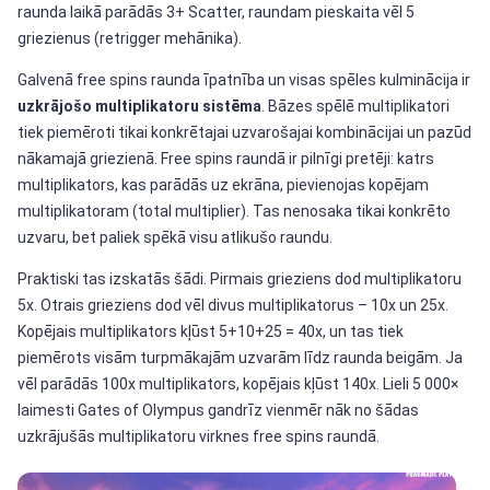
raunda laikā parādās 3+ Scatter, raundam pieskaita vēl 5
griezienus (retrigger mehānika).
Galvenā free spins raunda īpatnība un visas spēles kulminācija ir
uzkrājošo multiplikatoru sistēma
. Bāzes spēlē multiplikatori
tiek piemēroti tikai konkrētajai uzvarošajai kombinācijai un pazūd
nākamajā griezienā. Free spins raundā ir pilnīgi pretēji: katrs
multiplikators, kas parādās uz ekrāna, pievienojas kopējam
multiplikatoram (total multiplier). Tas nenosaka tikai konkrēto
uzvaru, bet paliek spēkā visu atlikušo raundu.
Praktiski tas izskatās šādi. Pirmais grieziens dod multiplikatoru
5x. Otrais grieziens dod vēl divus multiplikatorus – 10x un 25x.
Kopējais multiplikators kļūst 5+10+25 = 40x, un tas tiek
piemērots visām turpmākajām uzvarām līdz raunda beigām. Ja
vēl parādās 100x multiplikators, kopējais kļūst 140x. Lieli 5 000×
laimesti Gates of Olympus gandrīz vienmēr nāk no šādas
uzkrājušās multiplikatoru virknes free spins raundā.