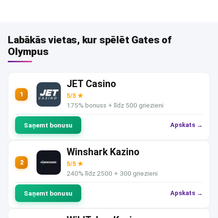
Spēlēt bezmaksas
Labākās vietas, kur spēlēt Gates of
Olympus
Spēlēt uz naudu
JET Casino
1
5/5 ★
175% bonuss + līdz 500 griezieni
Saņemt bonusu
Apskats →
Winshark Kazino
2
5/5 ★
240% līdz 2500 + 300 griezieni
Saņemt bonusu
Apskats →