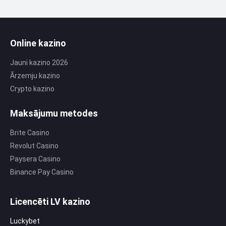
Online kazino
Jauni kazino 2026
Ārzemju kazino
Crypto kazino
Maksājumu metodes
Brite Casino
Revolut Casino
Paysera Casino
Binance Pay Casino
Licencēti LV kazino
Luckybet