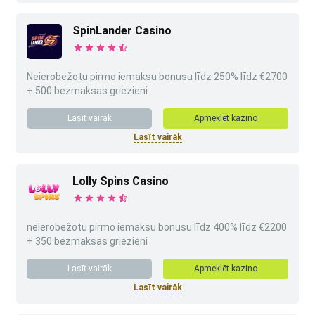
SpinLander Casino
Neierobežotu pirmo iemaksu bonusu līdz 250% līdz €2700
+ 500 bezmaksas griezieni
Lasīt vairāk
Apmeklēt kazino
Lasīt vairāk
Lolly Spins Casino
neierobežotu pirmo iemaksu bonusu līdz 400% līdz €2200
+ 350 bezmaksas griezieni
Lasīt vairāk
Apmeklēt kazino
Lasīt vairāk