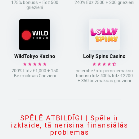
175% bonuss + līdz 500
240% līdz 2500 + 300 griezieni
griezieni
WildTokyo Kazino
Lolly Spins Casino
200% Līdz €1,000 + 150
neierobežotu pirmo iemaksu
Bezmaksas Griezieni
bonusu līdz 400% līdz €2200
+ 350 bezmaksas griezieni
SPĒLĒ ATBILDĪGI | Spēle ir
izklaide, tā nerisina finansiālās
problēmas