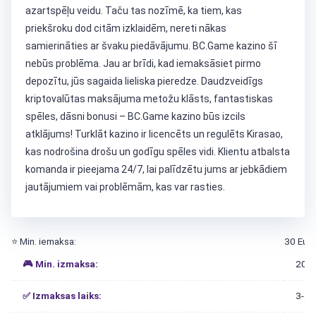
azartspēļu veidu. Taču tas nozīmē, ka tiem, kas
priekšroku dod citām izklaidēm, nereti nākas
samierināties ar švaku piedāvājumu. BC.Game kazino šī
nebūs problēma. Jau ar brīdi, kad iemaksāsiet pirmo
depozītu, jūs sagaida lieliska pieredze. Daudzveidīgs
kriptovalūtas maksājuma metožu klāsts, fantastiskas
spēles, dāsni bonusi – BC.Game kazino būs izcils
atklājums! Turklāt kazino ir licencēts un regulēts Kirasao,
kas nodrošina drošu un godīgu spēles vidi. Klientu atbalsta
komanda ir pieejama 24/7, lai palīdzētu jums ar jebkādiem
jautājumiem vai problēmām, kas var rasties.
⭐ Min. iemaksa:
30 Euro
🎮 Min. izmaksa:
20 E
✅ Izmaksas laiks:
3-24