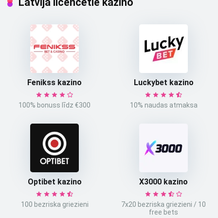
Latvijā licencētie kazino
Fenikss kazino
Luckybet kazino
100% bonuss līdz €300
10% naudas atmaksa
Optibet kazino
X3000 kazino
100 bezriska griezieni
7x20 bezriska griezieni / 10
free bets