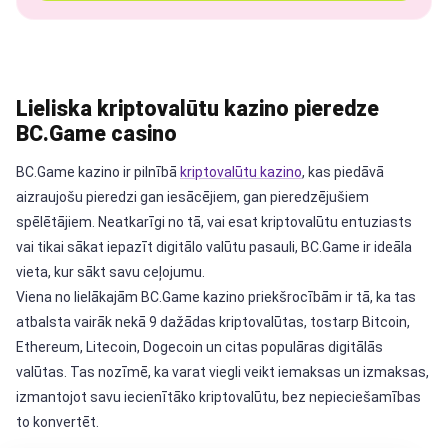
Lieliska kriptovalūtu kazino pieredze
BC.Game casino
BC.Game kazino ir pilnībā
kriptovalūtu kazino
, kas piedāvā
aizraujošu pieredzi gan iesācējiem, gan pieredzējušiem
spēlētājiem. Neatkarīgi no tā, vai esat kriptovalūtu entuziasts
vai tikai sākat iepazīt digitālo valūtu pasauli, BC.Game ir ideāla
vieta, kur sākt savu ceļojumu.
Viena no lielākajām BC.Game kazino priekšrocībām ir tā, ka tas
atbalsta vairāk nekā 9 dažādas kriptovalūtas, tostarp Bitcoin,
Ethereum, Litecoin, Dogecoin un citas populāras digitālās
valūtas. Tas nozīmē, ka varat viegli veikt iemaksas un izmaksas,
izmantojot savu iecienītāko kriptovalūtu, bez nepieciešamības
to konvertēt.