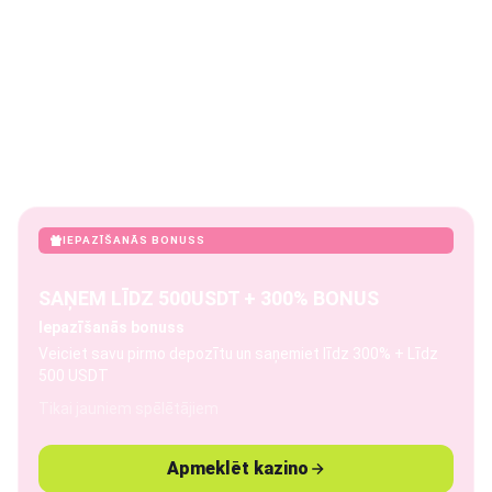
OPERATORS
Small House B.V
IERĪCES
Desktop, Mobile, Tablet
PROGRAMMATŪRA
1X2gaming, Amusnet, Big Time Gaming, Endorphine +22
IEPAZĪŠANĀS BONUSS
SAŅEM LĪDZ 500USDT + 300% BONUS
Iepazīšanās bonuss
Veiciet savu pirmo depozītu un saņemiet līdz 300% + Līdz
500 USDT
Tikai jauniem spēlētājiem
Apmeklēt kazino