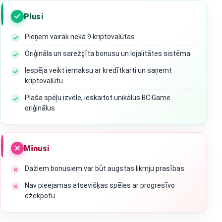
Plusi
Pieņem vairāk nekā 9 kriptovalūtas
Oriģināla un sarežģīta bonusu un lojalitātes sistēma
Iespēja veikt iemaksu ar kredītkarti un saņemt
kriptovalūtu
Plaša spēļu izvēle, ieskaitot unikālus BC.Game
oriģinālus
Mīnusi
Dažiem bonusiem var būt augstas likmju prasības
Nav pieejamas atsevišķas spēles ar progresīvo
džekpotu