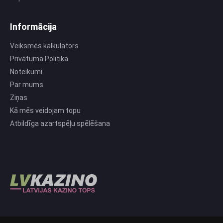
Informācija
Veiksmēs kalkulators
Privātuma Politika
Noteikumi
Par mums
Ziņas
Kā mēs veidojam topu
Atbildīga azartspēļu spēlēšana