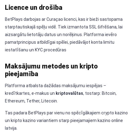
Licence un drošība
BetPlays darbojas ar Curaçao licenci, kas ir bieži sastopama
starptautiskajā spēļu vidē. Tiek izmantota SSL šifrēšana, lai
aizsargātu lietotāju datus un norēķinus. Platforma ievēro
pamatprincipus atbildīgai spēlei, piedāvājot konta limitu
iestatīšanu un KYC procedūras
Maksājumu metodes un kripto
pieejamība
Platforma atbalsta dažādas maksājumu iespējas –
kredītkartes, e-makus un
kriptovalūtas
, tostarp: Bitcoin,
Ethereum, Tether, Litecoin.
Tas padara BetPlays par vienu no spēcīgākajiem crypto kazino
un kripto kazino variantiem starp pieejamajiem kazino online
latvija.