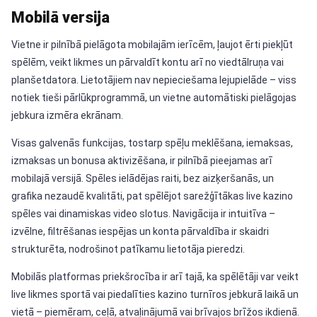
Mobilā versija
Vietne ir pilnībā pielāgota mobilajām ierīcēm, ļaujot ērti piekļūt
spēlēm, veikt likmes un pārvaldīt kontu arī no viedtālruņa vai
planšetdatora. Lietotājiem nav nepieciešama lejupielāde – viss
notiek tieši pārlūkprogrammā, un vietne automātiski pielāgojas
jebkura izmēra ekrānam.
Visas galvenās funkcijas, tostarp spēļu meklēšana, iemaksas,
izmaksas un bonusa aktivizēšana, ir pilnībā pieejamas arī
mobilajā versijā. Spēles ielādējas raiti, bez aizķeršanās, un
grafika nezaudē kvalitāti, pat spēlējot sarežģītākas live kazino
spēles vai dinamiskas video slotus. Navigācija ir intuitīva –
izvēlne, filtrēšanas iespējas un konta pārvaldība ir skaidri
strukturēta, nodrošinot patīkamu lietotāja pieredzi.
Mobilās platformas priekšrocība ir arī tajā, ka spēlētāji var veikt
live likmes sportā vai piedalīties kazino turnīros jebkurā laikā un
vietā – piemēram, ceļā, atvaļinājumā vai brīvajos brīžos ikdienā.