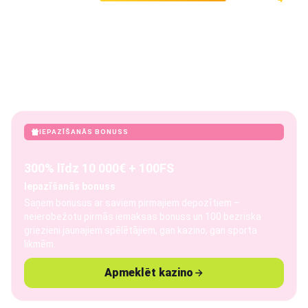
IERĪCES
Desktop, Mobile, Tablet
PROGRAMMATŪRA
1X2gaming, 4ThePlayer, Amusnet, Big Time Gaming +29
IEPAZĪŠANĀS BONUSS
300% līdz 10 000€ + 100FS
Iepazīšanās bonuss
Saņem bonusus ar saviem pirmajiem depozītiem –
neierobežotu pirmās iemaksas bonuss un 100 bezriska
griezieni jaunajiem spēlētājiem, gan kazino, gan sporta
likmēm.
Apmeklēt kazino