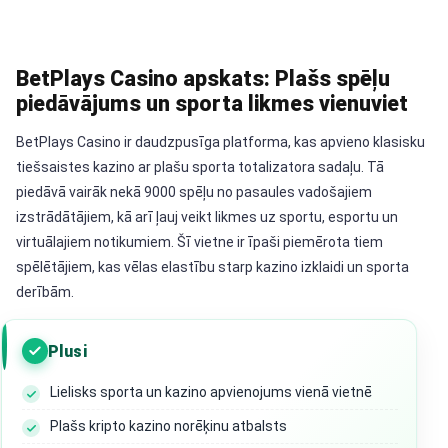
BetPlays Casino apskats: Plašs spēļu
piedāvājums un sporta likmes vienuviet
BetPlays Casino ir daudzpusīga platforma, kas apvieno klasisku
tiešsaistes kazino ar plašu sporta totalizatora sadaļu. Tā
piedāvā vairāk nekā 9000 spēļu no pasaules vadošajiem
izstrādātājiem, kā arī ļauj veikt likmes uz sportu, esportu un
virtuālajiem notikumiem. Šī vietne ir īpaši piemērota tiem
spēlētājiem, kas vēlas elastību starp kazino izklaidi un sporta
derībām.
Plusi
Lielisks sporta un kazino apvienojums vienā vietnē
Plašs kripto kazino norēķinu atbalsts