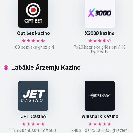
Optibet kazino
X3000 kazino
100 bezriska griezieni
7x20 bezriska griezieni / 10
free bets
Labākie Ārzemju Kazino
JET Casino
Winshark Kazino
175% bonuss + līdz 500
240% līdz 2500 + 300 griezieni