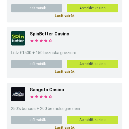
Lasīt vairāk
Apmeklēt kazino
Lasīt vairāk
SpinBetter Casino
Līdz €1500 + 150 bezriska griezieni
Lasīt vairāk
Apmeklēt kazino
Lasīt vairāk
Gangsta Casino
250% bonuss + 200 bezriska griezieni
Lasīt vairāk
Apmeklēt kazino
Lasīt vairāk