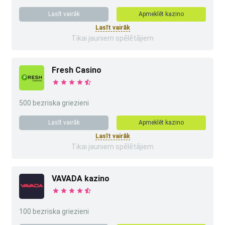
Lasīt vairāk
Apmeklēt kazino
Lasīt vairāk
Tikai jauniem spēlētājiem
Fresh Casino
500 bezriska griezieni
Lasīt vairāk
Apmeklēt kazino
Lasīt vairāk
Tikai jauniem spēlētājiem
VAVADA kazino
100 bezriska griezieni