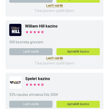
Lasīt vairāk
Tikai jauniem spēlētājiem
William Hill kazino
300 bezriska griezieni
Lasīt vairāk
Apmeklēt kazino
Lasīt vairāk
Tikai jauniem spēlētājiem
Spelet kazino
33% naudas atmaksa līdz 300€
Lasīt vairāk
Apmeklēt kazino