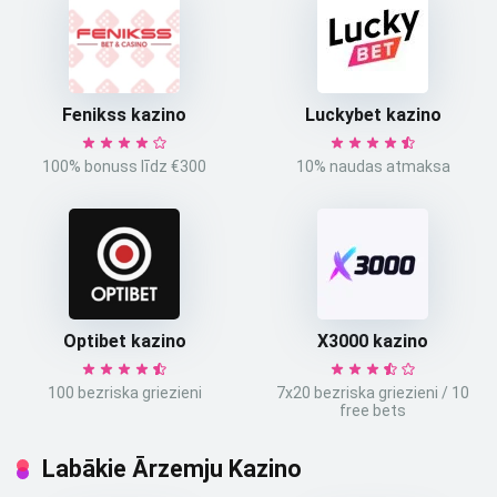
Fenikss kazino
Luckybet kazino
100% bonuss līdz €300
10% naudas atmaksa
Optibet kazino
X3000 kazino
100 bezriska griezieni
7x20 bezriska griezieni / 10
free bets
Labākie Ārzemju Kazino