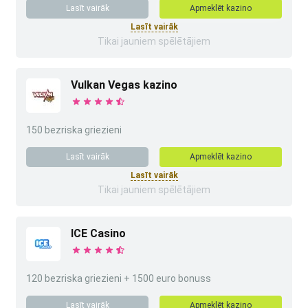
Lasīt vairāk
Apmeklēt kazino
Lasīt vairāk
Tikai jauniem spēlētājiem
Vulkan Vegas kazino
150 bezriska griezieni
Lasīt vairāk
Apmeklēt kazino
Lasīt vairāk
Tikai jauniem spēlētājiem
ICE Casino
120 bezriska griezieni + 1500 euro bonuss
Lasīt vairāk
Apmeklēt kazino