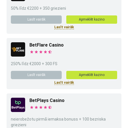
50% līdz €2200 + 350 griezieni
Lasīt vairāk
Apmeklēt kazino
Lasīt vairāk
BetFlare Casino
250% līdz €2000 + 300 FS
Lasīt vairāk
Apmeklēt kazino
Lasīt vairāk
BetPlays Casino
neierobežotu pirmā iemaksa bonuss + 100 bezriska
griezieni