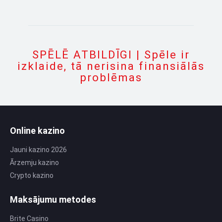
SPĒLĒ ATBILDĪGI | Spēle ir
izklaide, tā nerisina finansiālās
problēmas
Online kazino
Jauni kazino 2026
Ārzemju kazino
Crypto kazino
Maksājumu metodes
Brite Casino