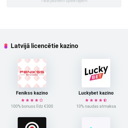
Tikai jauniem spēlētājiem
Latvijā licencētie kazino
Fenikss kazino
Luckybet kazino
100% bonuss līdz €300
10% naudas atmaksa