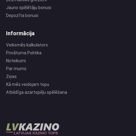
Jauno spēlētāju bonusi
Depozīta bonusi
Informācija
Veiksmēs kalkulators
Privātuma Politika
Noteikumi
Par mums
Ziņas
Kā mēs veidojam topu
Atbildīga azartspēļu spēlēšana