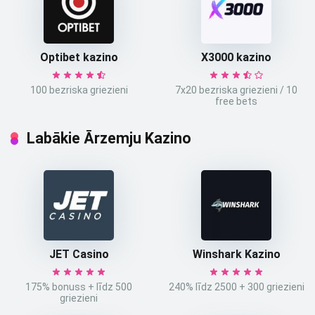
Optibet kazino
X3000 kazino
100 bezriska griezieni
7x20 bezriska griezieni / 10
free bets
Labākie Ārzemju Kazino
JET Casino
Winshark Kazino
175% bonuss + līdz 500
240% līdz 2500 + 300 griezieni
griezieni