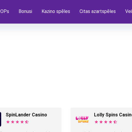
TOPs
Bonusi
Kazino spēles
Citas azartspēles
Vei
etodoloģija
SpinLander Casino
Lolly Spins Casi