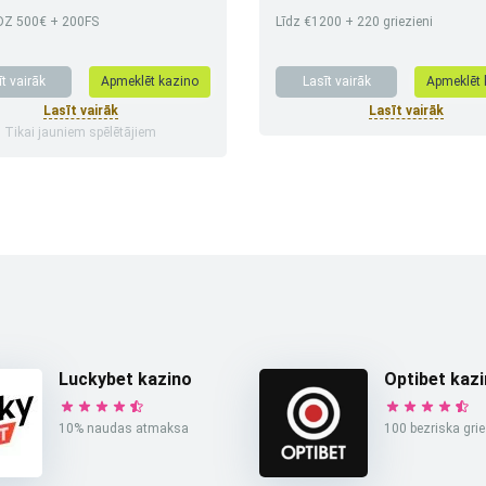
DZ 500€ + 200FS
Līdz €1200 + 220 griezieni
t vairāk
Apmeklēt kazino
Lasīt vairāk
Apmeklēt 
Lasīt vairāk
Lasīt vairāk
Tikai jauniem spēlētājiem
Luckybet kazino
Optibet kaz
10% naudas atmaksa
100 bezriska grie