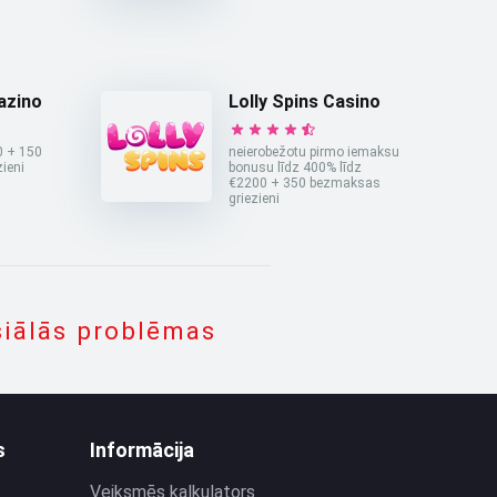
azino
Lolly Spins Casino
0 + 150
neierobežotu pirmo iemaksu
ieni
bonusu līdz 400% līdz
€2200 + 350 bezmaksas
griezieni
nsiālās problēmas
s
Informācija
Veiksmēs kalkulators