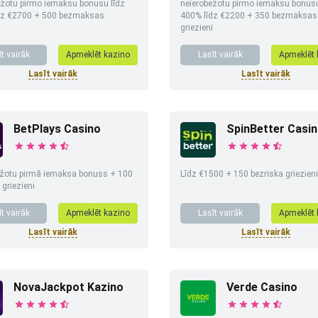
ežotu pirmo iemaksu bonusu līdz
neierobežotu pirmo iemaksu bonusu
dz €2700 + 500 bezmaksas
400% līdz €2200 + 350 bezmaksas
griezieni
t vairāk
Apmeklēt kazino
Lasīt vairāk
Apmeklēt 
Lasīt vairāk
Lasīt vairāk
BetPlays Casino
SpinBetter Casi
ežotu pirmā iemaksa bonuss + 100
Līdz €1500 + 150 bezriska griezieni
 griezieni
t vairāk
Apmeklēt kazino
Lasīt vairāk
Apmeklēt 
Lasīt vairāk
Lasīt vairāk
NovaJackpot Kazino
Verde Casino