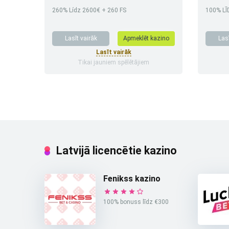
260% Lídz 2600€ + 260 FS
100% LĪ
Lasīt vairāk
Apmeklēt kazino
Lasī
Lasīt vairāk
Tikai jauniem spēlētājiem
Latvijā licencētie kazino
Fenikss kazino
100% bonuss līdz €300